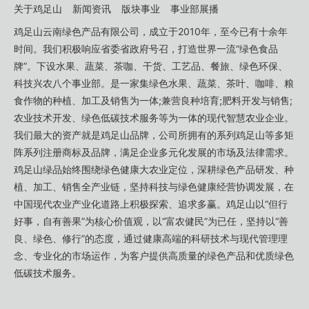
关于鸡足山
新闻资讯
版块事业
事业部展播
鸡足山云南绿色产品有限公司，成立于2010年，至今已有十余年
时间。我们积极响应省委省政府号召，打造世界一流“绿色食品
牌”。下设水果、蔬菜、茶咖、干货、工艺品、餐旅、绿色环保、
科技兴农八个事业部。是一家集绿色水果、蔬菜、茶叶、咖啡、粮
食作物的种植、加工及销售为一体;兼营良种培育;肥料开发与销售;
农业技术开发、绿色低碳技术服务等为一体的现代智慧农业企业。
我们最大的资产就是鸡足山品牌，公司所拥有的系列鸡足山等多矩
阵系列注册商标及品牌，满足企业多元化发展的市场及法律需求。
鸡足山绿品始终围绕绿色健康大农业定位，深耕绿色产品研发、种
植、加工、销售全产业链，坚持科技与绿色健康经营协调发展，在
中国现代农业产业化道路上积极探索、追求多赢。鸡足山以“但行
好事，自有善果”为核心价值观，以“富农健民”为已任，坚持以“善
良、绿色、修行”的态度，通过健康高端的科研技术与现代管理理
念、专业化的市场运作，为客户提供高质量的绿色产品和优质绿色
低碳技术服务。