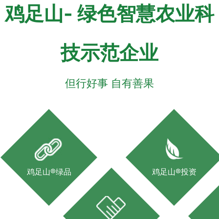
鸡足山- 绿色智慧农业科
技示范企业
但行好事 自有善果
鸡足山®绿品
鸡足山®投资