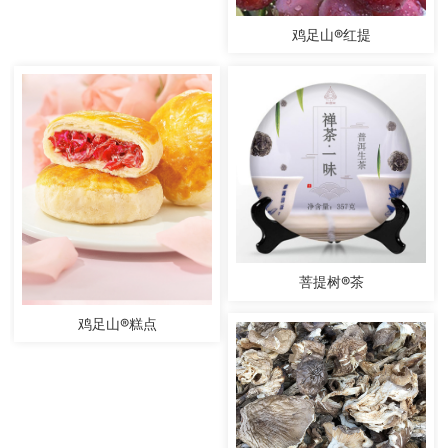
鸡足山®红提
菩提树®茶
鸡足山®糕点