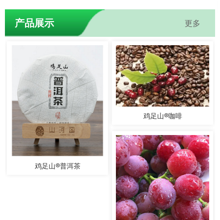
产品展示
更多
鸡足山®咖啡
鸡足山®普洱茶