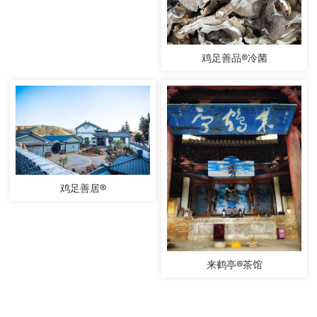
鸡足善品®冷菌
鸡足善居®
来鹤亭®茶馆