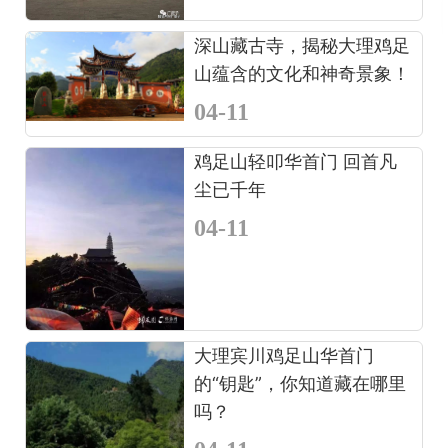
深山藏古寺，揭秘大理鸡足
山蕴含的文化和神奇景象！
04-11
鸡足山轻叩华首门 回首凡
尘已千年
04-11
大理宾川鸡足山华首门
的“钥匙”，你知道藏在哪里
吗？